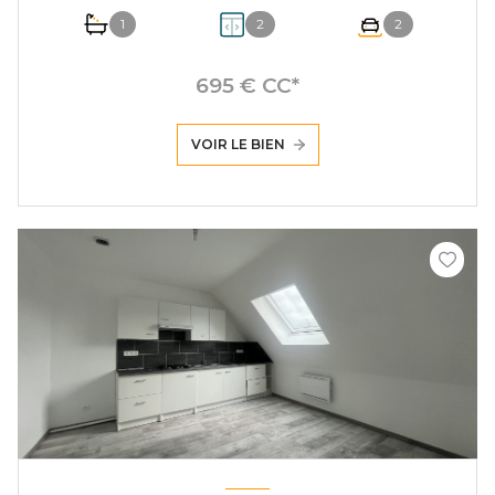
1
2
2
695 € CC*
VOIR LE BIEN