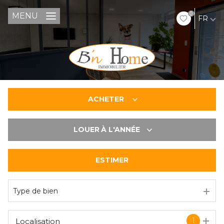
0
MENU
FR
ACHETER
LOUER
À L'ANNÉE
De l'ancien
ESTIMER
à l'année
Type de bien
1
Localisation