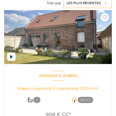
Trier par
LES PLUS RÉCENTES
MARQUION (62860)
Maison 4 pièce(s) 3 chambre(s) 127.04 m²
2
314 m²
908 € CC*