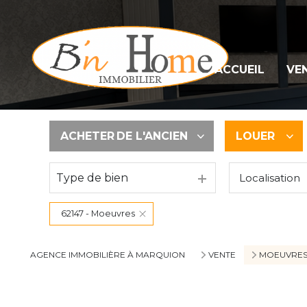
Nos 
ACCUEIL
VE
Nos 
ACHETER
DE L'ANCIEN
LOUER
Type de bien
Localisation
De l'ancien
à l'année
62147 - Moeuvres
AGENCE IMMOBILIÈRE À MARQUION
VENTE
MOEUVRE