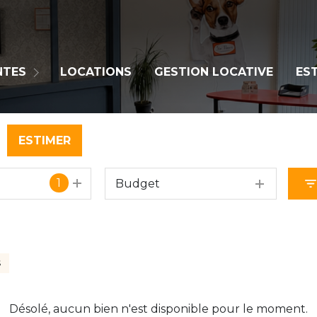
Biens En Ventes
NTES
LOCATIONS
GESTION LOCATIVE
ES
Biens Vendus
ESTIMER
1
Budget
S
Désolé, aucun bien n'est disponible pour le moment.