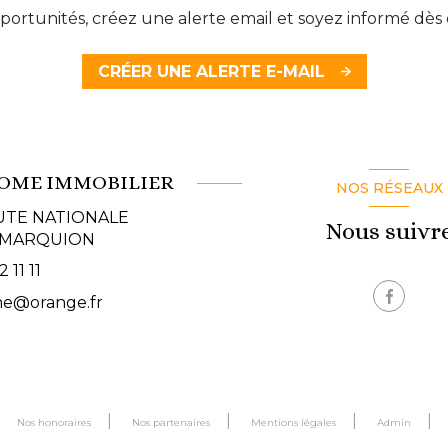
ortunités, créez une alerte email et soyez informé dès 
CRÉER UNE ALERTE E-MAIL
HOME IMMOBILIER
NOS RÉSEAUX
UTE NATIONALE
Nous suivr
MARQUION
 11 11
e@orange.fr
Nos honoraires
Nos partenaires
Mentions légales
Admin