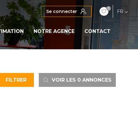
0
Se connecter
FR
TIMATION
NOTRE AGENCE
CONTACT
FILTRER
VOIR LES
0
ANNONCES
RÉINITIALISER