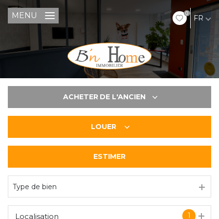
0
MENU
FR
ACHETER
DE L'ANCIEN
LOUER
De l'ancien
ESTIMER
à l'année
Type de bien
1
Localisation