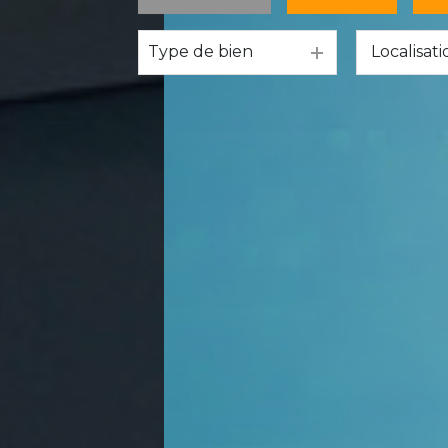
Type de bien
De l'ancien
à l'année