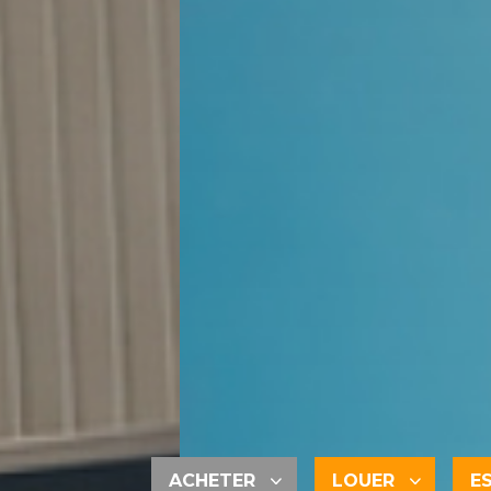
ACHETER
LOUER
E