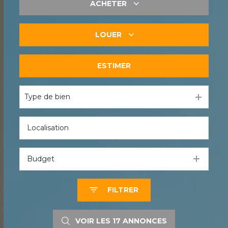
ACHETER
LOUER
De l'ancien
ESTIMER
à l'année
Type de bien
Budget
FILTRER
VOIR LES
17
ANNONCES