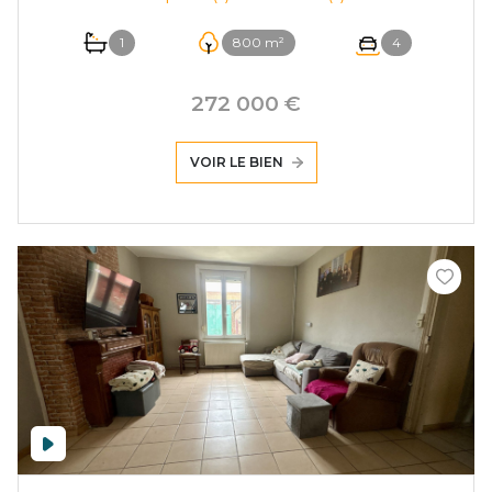
1
800 m²
4
272 000 €
VOIR LE BIEN