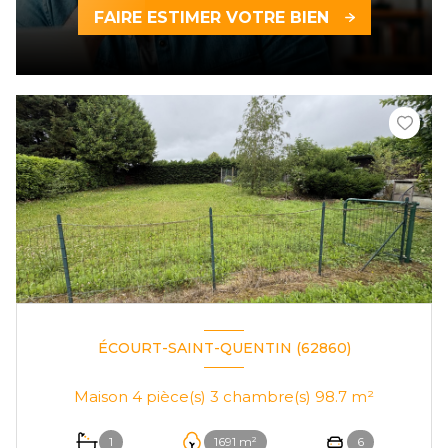
FAIRE ESTIMER VOTRE BIEN
ÉCOURT-SAINT-QUENTIN (62860)
Maison 4 pièce(s) 3 chambre(s) 98.7 m²
1
1691 m²
6