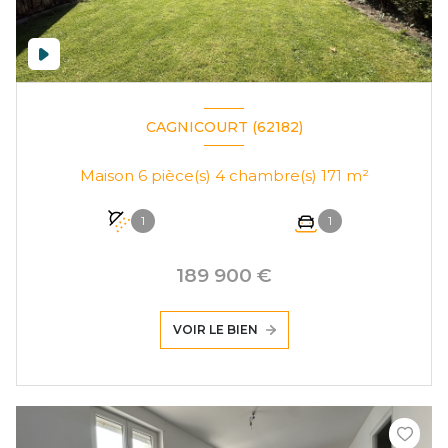
CAGNICOURT (62182)
Maison 6 pièce(s) 4 chambre(s) 171 m²
1
1
189 900 €
VOIR LE BIEN