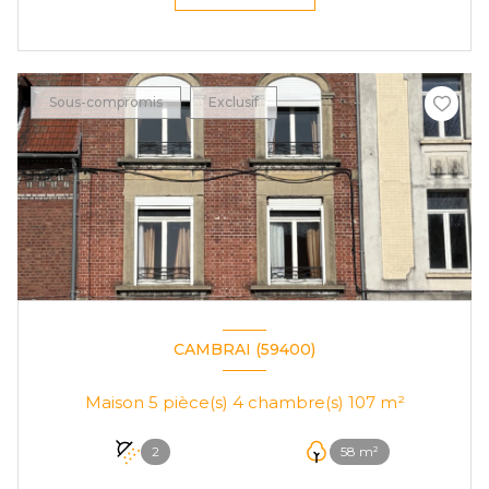
Sous-compromis
Exclusif
CAMBRAI (59400)
Maison 5 pièce(s) 4 chambre(s) 107 m²
2
58 m²