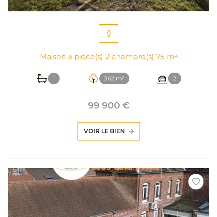
()
Maison 3 pièce(s) 2 chambre(s) 75 m²
1
362 m²
2
99 900 €
VOIR LE BIEN