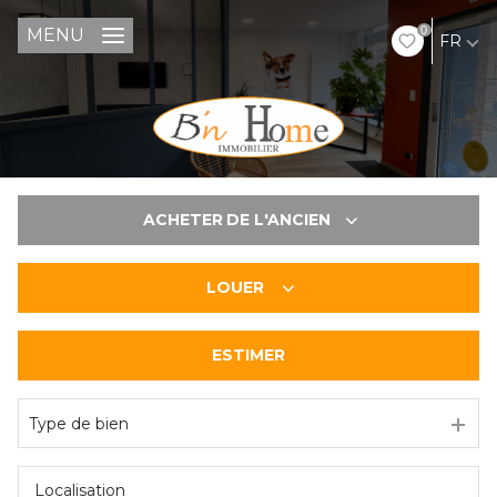
0
MENU
FR
ACHETER
DE L'ANCIEN
LOUER
De l'ancien
ESTIMER
à l'année
Type de bien