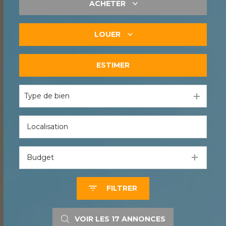
ACHETER
LOUER
De l'ancien
ESTIMER
à l'année
Type de bien
Budget
FILTRER
VOIR LES
17
ANNONCES