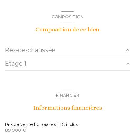
COMPOSITION
Composition de ce bien
Rez-de-chaussée
Etage 1
wc
m²
salle de bains
m²
chambre 2
m²
degagement
m²
chambre 1
m²
FINANCIER
salon
m²
palier
m²
Informations financières
salle à manger
m²
cuisine
m²
Prix de vente honoraires TTC inclus
entrée
m²
89 900 €