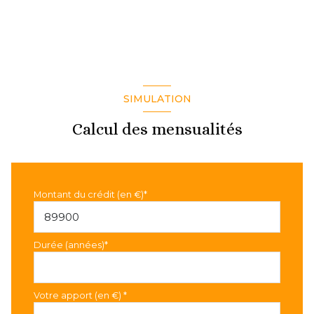
SIMULATION
Calcul des mensualités
Montant du crédit (en €)*
Durée (années)*
Votre apport (en €) *