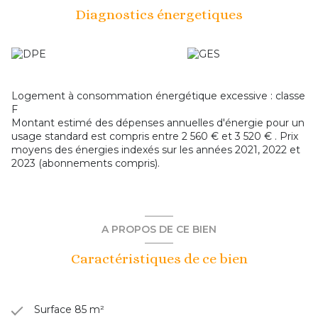
entièrement clos - La maison dispose d'une cave Le gros
Diagnostics énergetiques
uvre et la toiture sont en bon état !! Je suis à votre
disposition pour vous faire découvrir ce bien au 03 21 22 11
11, vous pouvez retrouver l'ensemble de nos biens sur notre
site bnhome ou encore notre application smartphone
bnhome et les réseaux sociaux. Maison à vendre proposée
par l'agence B'n Home qui vous accompagne sur les
Logement à consommation énergétique excessive : classe
secteurs allant d'ARRAS à PERONNE et d'ALBERT à
F
CAMBRAI soit les secteurs de Achiet le grand, Bucquoy,
Montant estimé des dépenses annuelles d'énergie pour un
Miraumont, Marquion, Bourlon, Fontaine notre dame,
usage standard est compris entre 2 560 € et 3 520 € . Prix
Bapaume, Croisilles, Hermies, Quéant, Ecourt-saint-
moyens des énergies indexés sur les années 2021, 2022 et
Quentin, Gouzeaucourt, Epehy, Moislains, Roisel ...
2023 (abonnements compris).
A PROPOS DE CE BIEN
Caractéristiques de ce bien
Surface 85 m²