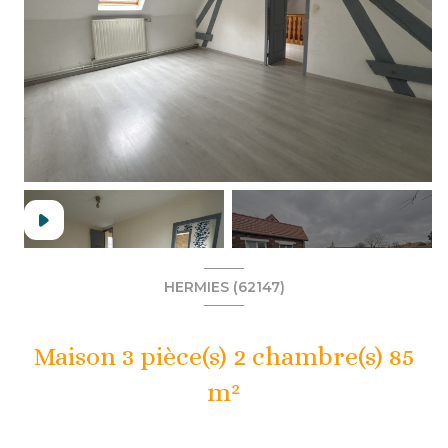
+9
HERMIES (62147)
Maison 3 pièce(s) 2 chambre(s) 85
m²