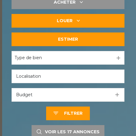
ACHETER
LOUER
De l'ancien
ESTIMER
à l'année
Type de bien
Budget
FILTRER
VOIR LES
17
ANNONCES