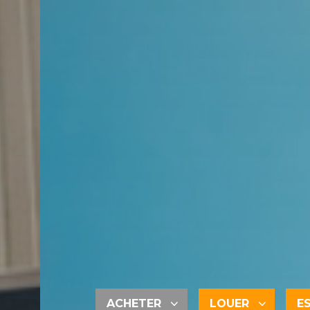
ACHETER
LOUER
E