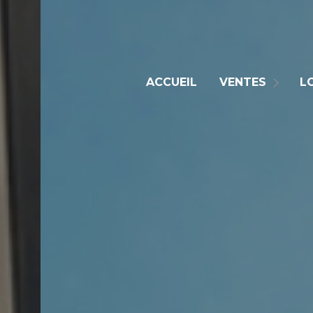
Nos Biens En Ven
ACCUEIL
VENTES
L
Nos Biens Vendu