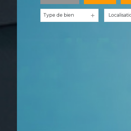
Type de bien
De l'ancien
à l'année